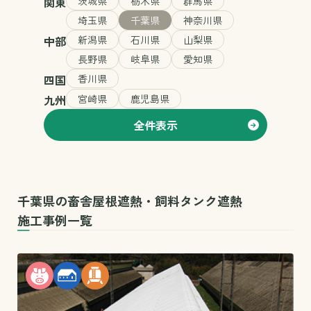
関東
茨城県
栃木県
群馬県
埼玉県
千葉県
神奈川県
中部
新潟県
石川県
山梨県
長野県
岐阜県
愛知県
四国
香川県
九州
宮崎県
鹿児島県
全件表示
千葉県の畜舎屋根遮熱・飼料タンク遮熱
施工事例一覧