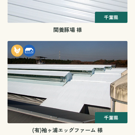
千葉県
関養豚場 様
千葉県
(有)袖ヶ浦エッグファーム 様