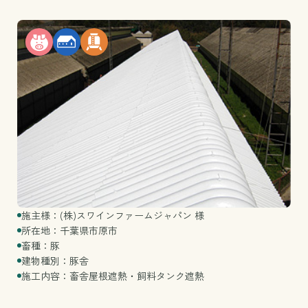
施主様：(株)スワインファームジャパン 様
所在地：千葉県市原市
畜種：豚
建物種別：豚舎
施工内容：畜舎屋根遮熱・飼料タンク遮熱