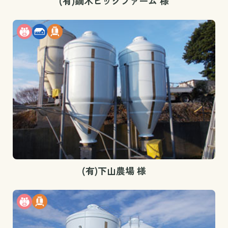
(有)鏑木ピックファーム 様
(有)下山農場 様