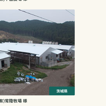
茨城県
(有)常陸牧場 様