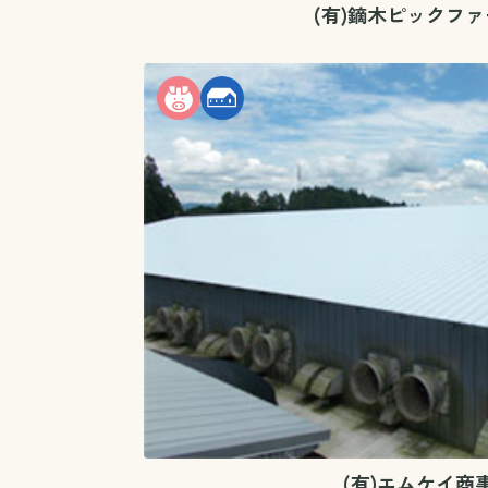
(有)鏑木ピックファ
(有)エムケイ商事