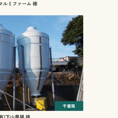
)マルミファーム 様
千葉県
(有)下山農場 様