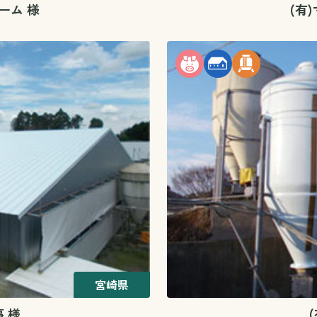
ーム 様
(有
宮崎県
 様