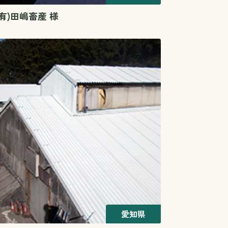
(有)田嶋畜産 様
愛知県