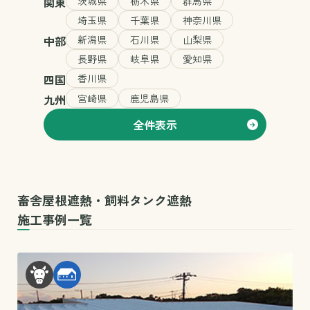
関東
茨城県
栃木県
群馬県
埼玉県
千葉県
神奈川県
中部
新潟県
石川県
山梨県
長野県
岐阜県
愛知県
四国
香川県
九州
宮崎県
鹿児島県
全件表示
畜舎屋根遮熱・飼料タンク遮熱
施工事例一覧