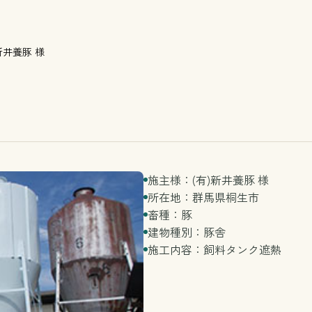
新井養豚 様
施主様：(有)新井養豚 様
所在地：群馬県桐生市
畜種：豚
建物種別：豚舎
施工内容：飼料タンク遮熱