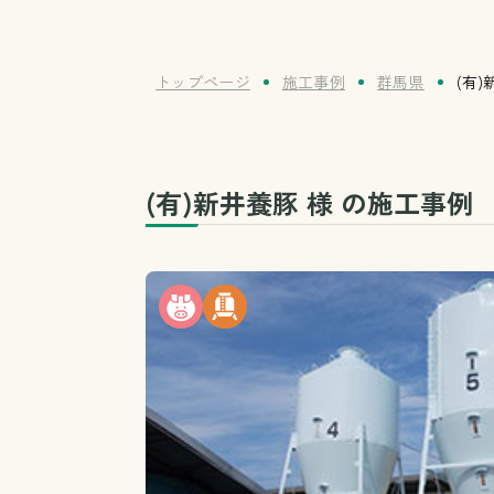
トップページ
施工事例
群馬県
(有)
(有)新井養豚 様 の施工事例