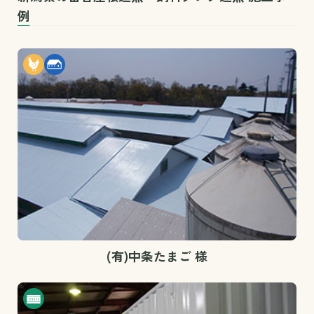
例
(有)中条たまご 様