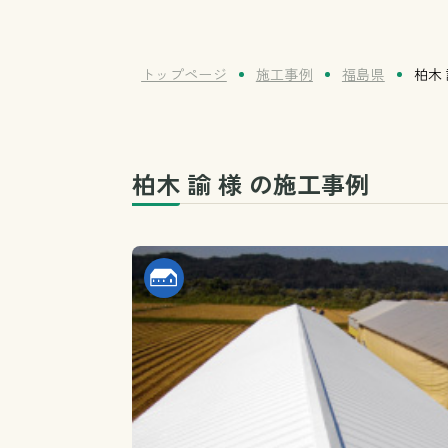
トップページ
施工事例
福島県
柏木 
柏木 諭 様 の施工事例