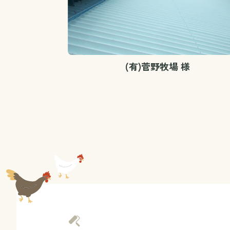
(有)菅野牧場 様